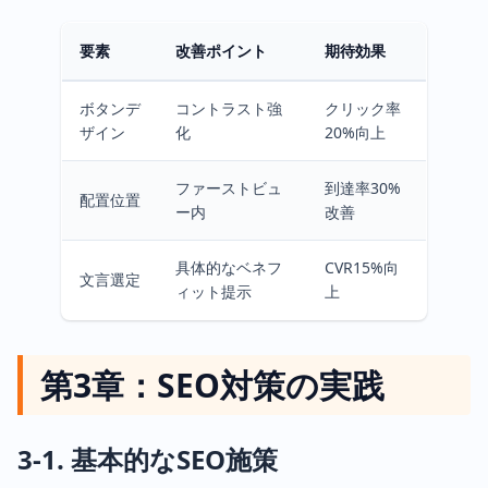
要素
改善ポイント
期待効果
ボタンデ
コントラスト強
クリック率
ザイン
化
20%向上
ファーストビュ
到達率30%
配置位置
ー内
改善
具体的なベネフ
CVR15%向
文言選定
ィット提示
上
第3章：SEO対策の実践
3-1. 基本的なSEO施策