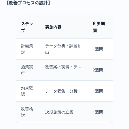
【改善プロセスの設計】
ステッ
所要期
実施内容
プ
間
計画策
データ分析・課題抽
1週間
定
出
施策実
改善案の実装・テス
2週間
行
ト
効果確
データ収集・分析
1週間
認
改善検
次期施策の立案
1週間
討