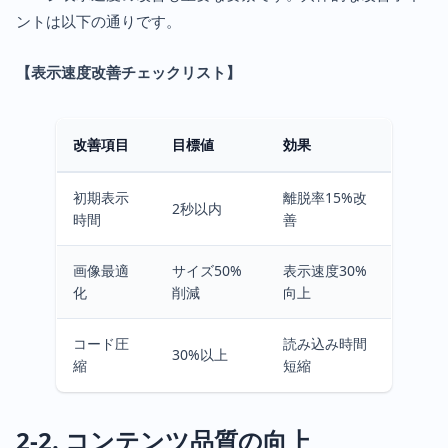
ントは以下の通りです。
【表示速度改善チェックリスト】
改善項目
目標値
効果
初期表示
離脱率15%改
2秒以内
時間
善
画像最適
サイズ50%
表示速度30%
化
削減
向上
コード圧
読み込み時間
30%以上
縮
短縮
2-2. コンテンツ品質の向上