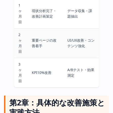
1
ヶ
現状分析完了・
データ収集・課
月
改善計画策定
題抽出
目
2
ヶ
重要ページの改
UI/UX改善・コン
月
善着手
テンツ強化
目
3
ヶ
A/Bテスト・効果
KPI10%改善
月
測定
目
第2章：具体的な改善施策と
実践方法