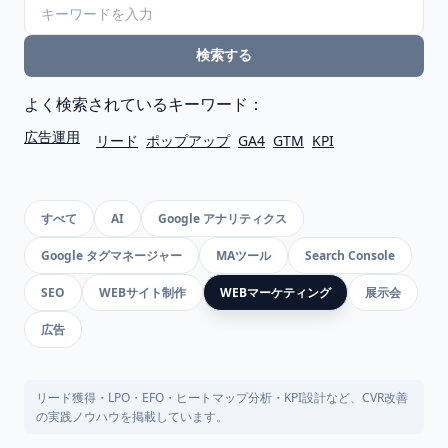
検索する
よく検索されているキーワード：
広告運用
リード
ポップアップ
GA4
GTM
KPI
すべて
AI
Google アナリティクス
Google タグマネージャー
MAツール
Search Console
SEO
WEBサイト制作
WEBマーケティング
展示会
広告
リード獲得・LPO・EFO・ヒートマップ分析・KPI設計など、CVR改善
の実践ノウハウを掲載しています。