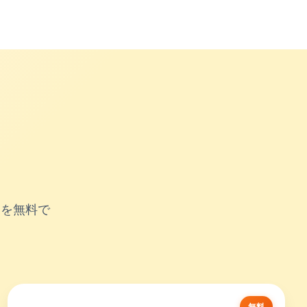
案を無料で
無料