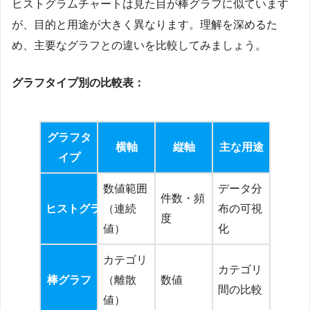
ヒストグラムチャートは見た目が棒グラフに似ています
が、目的と用途が大きく異なります。理解を深めるた
め、主要なグラフとの違いを比較してみましょう。
グラフタイプ別の比較表：
グラフタ
横軸
縦軸
主な用途
イプ
数値範囲
データ分
件数・頻
ヒストグラム
（連続
布の可視
度
値）
化
カテゴリ
カテゴリ
棒グラフ
（離散
数値
間の比較
値）