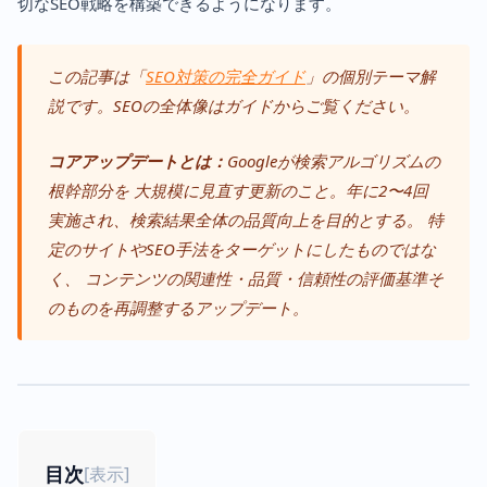
切なSEO戦略を構築できるようになります。
この記事は「
SEO対策の完全ガイド
」の個別テーマ解
説です。SEOの全体像はガイドからご覧ください。
コアアップデートとは：
Googleが検索アルゴリズムの
根幹部分を 大規模に見直す更新のこと。年に2〜4回
実施され、検索結果全体の品質向上を目的とする。 特
定のサイトやSEO手法をターゲットにしたものではな
く、 コンテンツの関連性・品質・信頼性の評価基準そ
のものを再調整するアップデート。
目次
[
表示
]