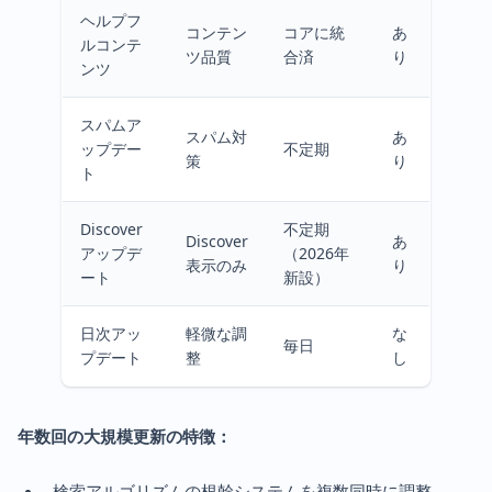
ヘルプフ
コンテン
コアに統
あ
ルコンテ
ツ品質
合済
り
ンツ
スパムア
スパム対
あ
ップデー
不定期
策
り
ト
Discover
不定期
Discover
あ
アップデ
（2026年
表示のみ
り
ート
新設）
日次アッ
軽微な調
な
毎日
プデート
整
し
年数回の大規模更新の特徴：
検索アルゴリズムの根幹システムを複数同時に調整