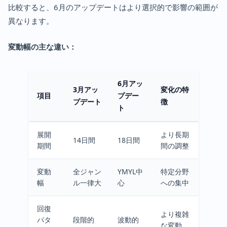
比較すると、6月のアップデートはより選択的で影響の範囲が
異なります。
変動幅の主な違い：
6月アッ
3月アッ
変化の特
項目
プデー
プデート
徴
ト
展開
より長期
14日間
18日間
期間
間の調整
変動
全ジャン
YMYL中
特定分野
幅
ル一律大
心
への集中
回復
より複雑
パタ
段階的
波動的
な変動