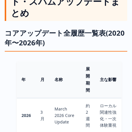
ト・スパムアップデートま
とめ
コアアップデート全履歴一覧表(2020
年〜2026年)
展
開
年
月
名称
主な影響
期
間
約
ローカル
March
3
2
関連性強
2026
2026 Core
月
週
化・一次
Update
間
体験重視