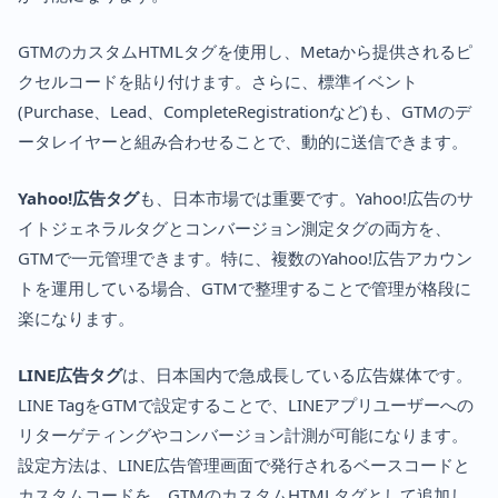
GTMのカスタムHTMLタグを使用し、Metaから提供されるピ
クセルコードを貼り付けます。さらに、標準イベント
(Purchase、Lead、CompleteRegistrationなど)も、GTMのデ
ータレイヤーと組み合わせることで、動的に送信できます。
Yahoo!広告タグ
も、日本市場では重要です。Yahoo!広告のサ
イトジェネラルタグとコンバージョン測定タグの両方を、
GTMで一元管理できます。特に、複数のYahoo!広告アカウン
トを運用している場合、GTMで整理することで管理が格段に
楽になります。
LINE広告タグ
は、日本国内で急成長している広告媒体です。
LINE TagをGTMで設定することで、LINEアプリユーザーへの
リターゲティングやコンバージョン計測が可能になります。
設定方法は、LINE広告管理画面で発行されるベースコードと
カスタムコードを、GTMのカスタムHTMLタグとして追加し