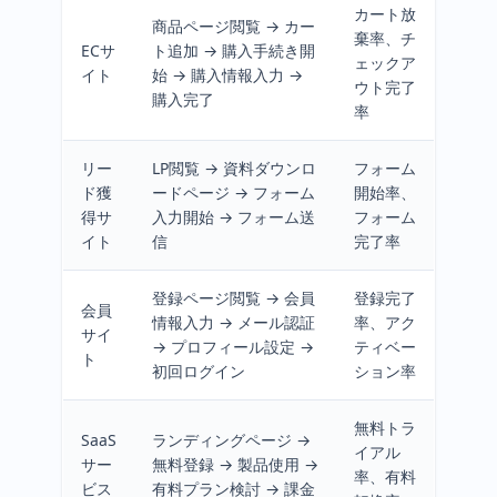
カート放
商品ページ閲覧 → カー
棄率、チ
ECサ
ト追加 → 購入手続き開
ェックア
イト
始 → 購入情報入力 →
ウト完了
購入完了
率
リー
LP閲覧 → 資料ダウンロ
フォーム
ド獲
ードページ → フォーム
開始率、
得サ
入力開始 → フォーム送
フォーム
イト
信
完了率
登録ページ閲覧 → 会員
登録完了
会員
情報入力 → メール認証
率、アク
サイ
→ プロフィール設定 →
ティベー
ト
初回ログイン
ション率
無料トラ
SaaS
ランディングページ →
イアル
サー
無料登録 → 製品使用 →
率、有料
ビス
有料プラン検討 → 課金