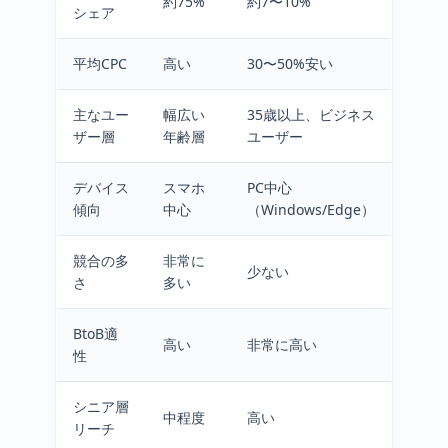
約75%
約7〜10%
シェア
平均CPC
高い
30〜50%安い
主なユー
幅広い
35歳以上、ビジネス
ザー層
年齢層
ユーザー
デバイス
スマホ
PC中心
傾向
中心
（Windows/Edge）
競合の多
非常に
少ない
さ
多い
BtoB適
高い
非常に高い
性
シニア層
中程度
高い
リーチ