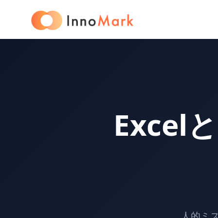
Exce
人的ミ