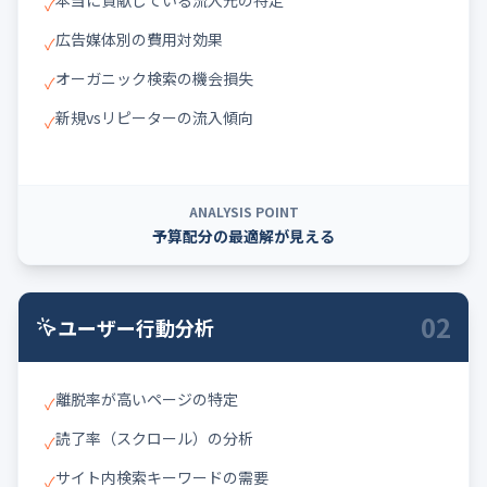
本当に貢献している流入元の特定
✓
広告媒体別の費用対効果
✓
オーガニック検索の機会損失
✓
新規vsリピーターの流入傾向
✓
ANALYSIS POINT
予算配分の最適解が見える
02
ユーザー行動分析
離脱率が高いページの特定
✓
読了率（スクロール）の分析
✓
サイト内検索キーワードの需要
✓